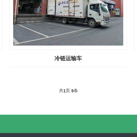
冷链运输车
共
页
条
1
9