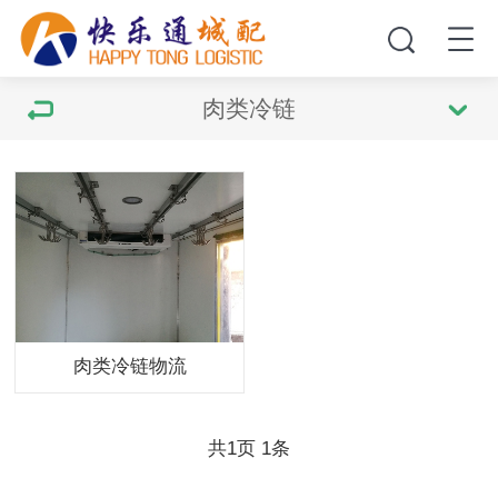
肉类冷链
肉类冷链物流
共
页
条
1
1