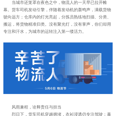
当城市还笼罩在夜色之中，物流人的一天早已拉开帷
幕。货车司机发动引擎，伴随着发动机的轰鸣声，满载货物
驶向远方；仓库内的灯光亮起，分拣员熟练地扫描、分类、
搬运，将货物精准归类。没有聚光灯，没有掌声，你们却用
专注和汗水，为城市的运转注入第一缕活力。
风雨兼程，诠释责任与担当
烈日下，货车司机穿越拥堵，衣衫浸透仍专注驾驶；暴