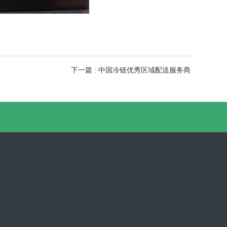
下一篇
: 中国冷链优秀区域配送服务商