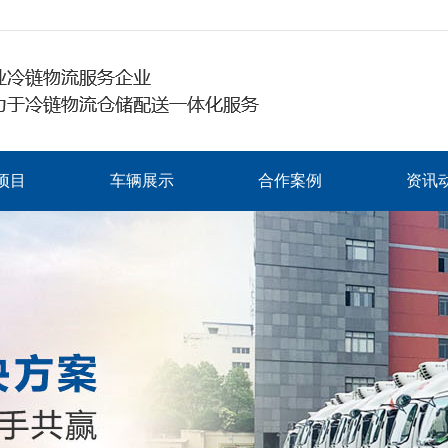
项目
车辆展示
合作案例
资讯