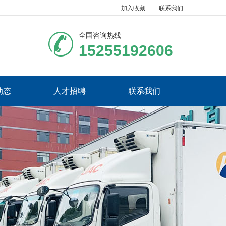
加入收藏
联系我们
全国咨询热线
15255192606
动态
人才招聘
联系我们