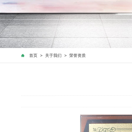
首页
>
关于我们
>
荣誉资质