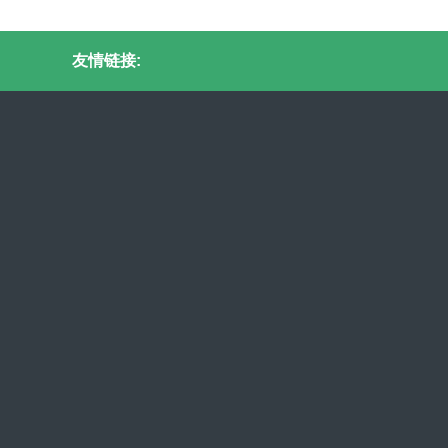
友情链接:
联系人：李廷龙
项目合作热线：15255192606
邮箱：kuailetongwuliu@163.com