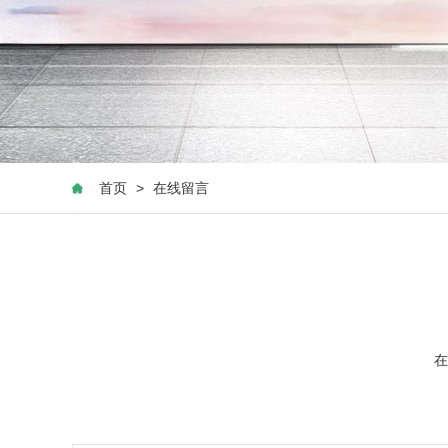
首页
>
在线留言
在