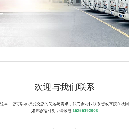
欢迎与我们联系
这里，您可以在线提交您的问题与需求，我们会尽快联系您或直接在线回
如果急需回复，请致电
15255192606